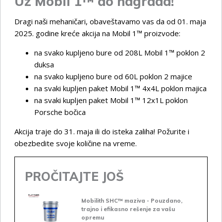
Uz Mobil 1™ do nagrada!
Dragi naši mehaničari, obaveštavamo vas da od 01. maja
2025. godine kreće akcija na Mobil 1™ proizvode:
na svako kupljeno bure od 208L Mobil 1™ poklon 2
duksa
na svako kupljeno bure od 60L poklon 2 majice
na svaki kupljen paket Mobil 1™ 4x4L poklon majica
na svaki kupljen paket Mobil 1™ 12x1L poklon
Porsche bočica
Akcija traje do 31. maja ili do isteka zaliha! Požurite i
obezbedite svoje količine na vreme.
PROČITAJTE JOŠ
Mobilith SHC™ maziva - Pouzdano,
trajno i efikasno rešenje za vašu
opremu