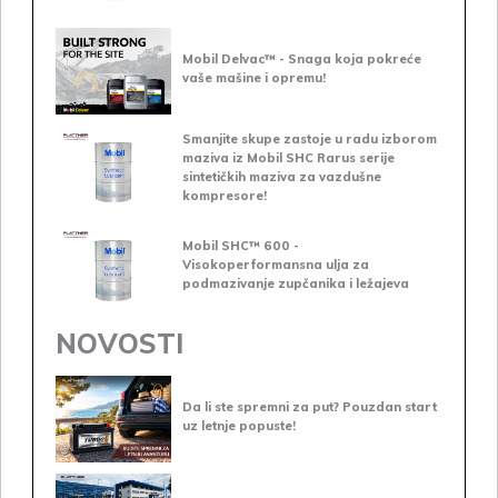
Mobil Delvac™ - Snaga koja pokreće
vaše mašine i opremu!
Smanjite skupe zastoje u radu izborom
maziva iz Mobil SHC Rarus serije
sintetičkih maziva za vazdušne
kompresore!
Mobil SHC™ 600 -
Visokoperformansna ulja za
podmazivanje zupčanika i ležajeva
NOVOSTI
Da li ste spremni za put? Pouzdan start
uz letnje popuste!