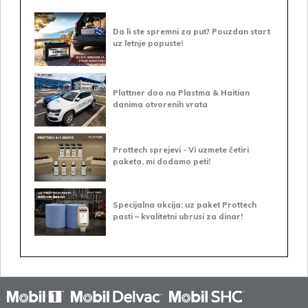
Da li ste spremni za put? Pouzdan start
uz letnje popuste!
Plattner doo na Plastma & Haitian
danima otvorenih vrata
Prottech sprejevi - Vi uzmete četiri
paketa, mi dodamo peti!
Specijalna akcija: uz paket Prottech
pasti – kvalitetni ubrusi za dinar!