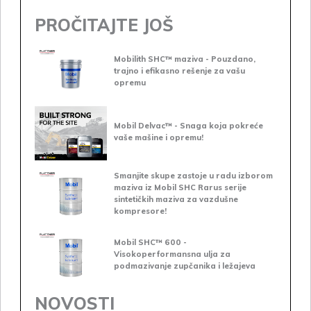
PROČITAJTE JOŠ
Mobilith SHC™ maziva - Pouzdano,
trajno i efikasno rešenje za vašu
opremu
Mobil Delvac™ - Snaga koja pokreće
vaše mašine i opremu!
Smanjite skupe zastoje u radu izborom
maziva iz Mobil SHC Rarus serije
sintetičkih maziva za vazdušne
kompresore!
Mobil SHC™ 600 -
Visokoperformansna ulja za
podmazivanje zupčanika i ležajeva
NOVOSTI