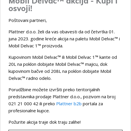
Mobil Delvac™ akcija - Kupi i
osvoji!
Poštovani partneri,
Plattner d.o.o. želi da vas obavesti da od četvrtka 01.
juna 2023. godine kreće akcija na paletu Mobil Delvac™ i
Mobil Delvac 1™ proizvoda.
Kupovinom Mobil Delvac™ ili Mobil Delvac 1™ kante od
20L na poklon dobijate Mobil Delvac™ majicu, dok
kupovinom bačve od 208L na poklon dobijate Mobil
Delvac™ radno odelo.
Porudžbine možete izvršiti preko teritorijalnih
predstavnika prodaje Plattner d.o.o., pozivom na broj
021 21 000 42 ili preko
Plattner b2b
portala za
profesionalne kupce.
Požurite akcija traje dok traju zalihe!