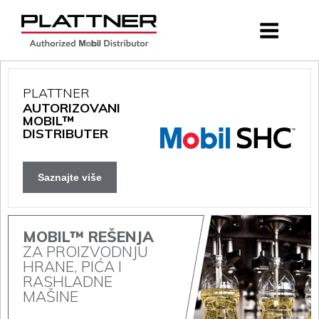
PLATTNER
AUTORIZOVANI
MOBIL™
DISTRIBUTER
Saznajte više
MOBIL™ REŠENJA
ZA PROIZVODNJU
HRANE, PIĆA I
RASHLADNE
MAŠINE