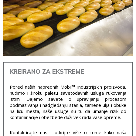
KREIRANO ZA EKSTREME
Pored naših naprednih Mobil™ industrijskih proizvoda,
nudimo i široku paletu savetodavnih usluga rukovanja
istim. Dajemo savete o upravljanju procesom
podmazivanja i nadgledanju stanja, zamene ulja i obuke
na licu mesta, naše usluge su tu da umanje rizik od
kontaminacije i obezbede duži vek rada vaše opreme.
Kontaktirajte nas i otkrijte više o tome kako naša