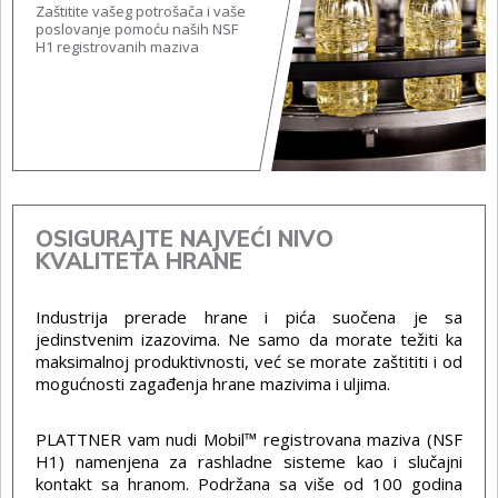
Zaštitite vašeg potrošača i vaše
poslovanje pomoću naših NSF
H1 registrovanih maziva
OSIGURAJTE NAJVEĆI NIVO
KVALITETA HRANE
Industrija prerade hrane i pića suočena je sa
jedinstvenim izazovima. Ne samo da morate težiti ka
maksimalnoj produktivnosti, već se morate zaštititi i od
mogućnosti zagađenja hrane mazivima i uljima.
PLATTNER vam nudi Mobil™ registrovana maziva (NSF
H1) namenjena za rashladne sisteme kao i slučajni
kontakt sa hranom. Podržana sa više od 100 godina