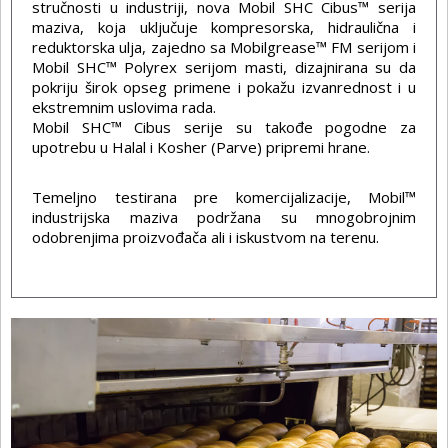
stručnosti u industriji, nova Mobil SHC Cibus™ serija
maziva, koja uključuje kompresorska, hidraulična i
reduktorska ulja, zajedno sa Mobilgrease™ FM serijom i
Mobil SHC™ Polyrex serijom masti, dizajnirana su da
pokriju širok opseg primene i pokažu izvanrednost i u
ekstremnim uslovima rada.
Mobil SHC™ Cibus serije su takođe pogodne za
upotrebu u Halal i Kosher (Parve) pripremi hrane.
Temeljno testirana pre komercijalizacije, Mobil™
industrijska maziva podržana su mnogobrojnim
odobrenjima proizvođača ali i iskustvom na terenu.